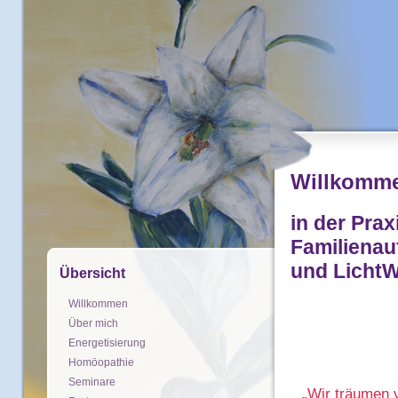
Willkomm
in der Prax
Familienau
und Licht
Übersicht
Willkommen
Über mich
Energetisierung
Homöopathie
Seminare
„Wir träumen 