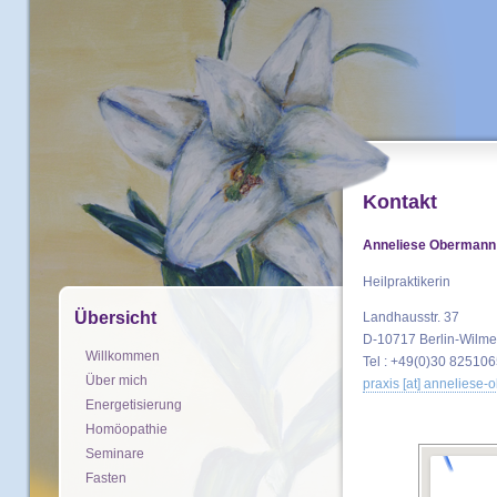
Kontakt
Anneliese Obermann
Heilpraktikerin
Übersicht
Landhausstr. 37
D-10717 Berlin-Wilme
Willkommen
Tel : +49(0)30 82510
Über mich
praxis [at] anneliese-
Energetisierung
Homöopathie
Seminare
Fasten