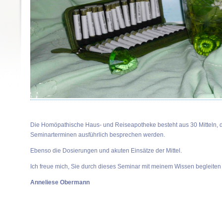
Die Homöpathische Haus- und Reiseapotheke besteht aus 30 Mitteln, di
Seminarterminen ausführlich besprechen werden.
Ebenso die Dosierungen und akuten Einsätze der Mittel.
Ich freue mich, Sie durch dieses Seminar mit meinem Wissen begleiten
Anneliese Obermann