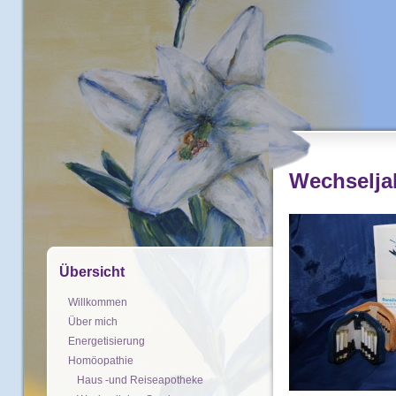
Wechselja
Übersicht
Willkommen
Über mich
Energetisierung
Homöopathie
Haus -und Reiseapotheke